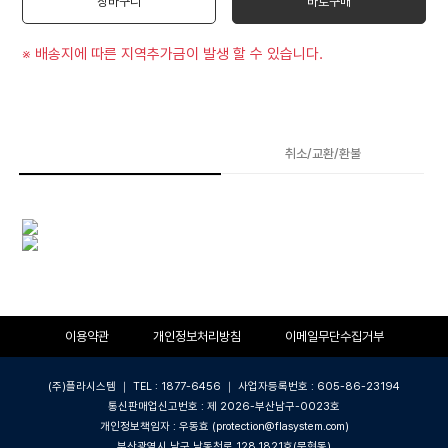
장바구니
바로구매
※ 배송지에 따른 지역추가금이 발생 할 수 있습니다.
상품상세
취소/교환/환불
이용약관
개인정보처리방침
이메일무단수집거부
(주)플라시스템 ｜ TEL : 1877-6456 ｜ 사업자등록번호 : 605-86-23194
통신판매업신고번호 : 제 2026-부산남구-0023호
개인정보책임자 : 우동효 (protection@flasystem.com)
부산광역시 남구 남동천로 128,1821호(문현동)