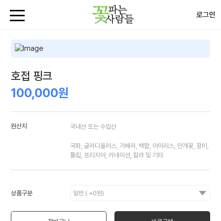
로그인
호접 핑크
100,000원
원산지
국내산 또는 수입산
국화, 글라디올러스, 거베라, 백합, 아이리스, 안개꽃, 장미,
튤립, 프리지아, 카네이션, 칼라 및 기타
상품구분