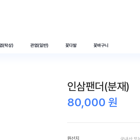
엽(탁상)
관엽(일반)
꽃다발
꽃바구니
인삼팬더(분재)
80,000 원
원산지
국내산 또