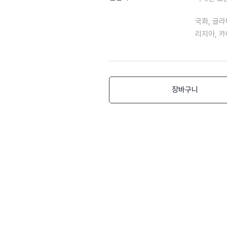
국화, 글라
리지아, 카
장바구니