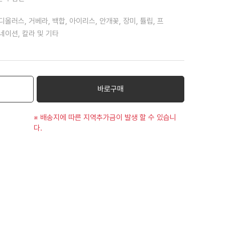
디올러스, 거베라, 백합, 아이리스, 안개꽃, 장미, 튤립, 프
네이션, 칼라 및 기타
바로구매
※ 배송지에 따른 지역추가금이 발생 할 수 있습니
다.