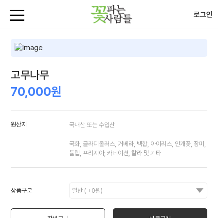
로그인
고무나무
70,000원
원산지
국내산 또는 수입산
국화, 글라디올러스, 거베라, 백합, 아이리스, 안개꽃, 장미,
튤립, 프리지아, 카네이션, 칼라 및 기타
상품구분