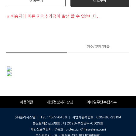
장바구니
바로구매
※ 배송지에 따른 지역추가금이 발생 할 수 있습니다.
상품상세
취소/교환/환불
이용약관
개인정보처리방침
이메일무단수집거부
(주)플라시스템 ｜ TEL : 1877-6456 ｜ 사업자등록번호 : 605-86-23194
통신판매업신고번호 : 제 2026-부산남구-0023호
개인정보책임자 : 우동효 (protection@flasystem.com)
부산광역시 남구 남동천로 128,1821호(문현동)