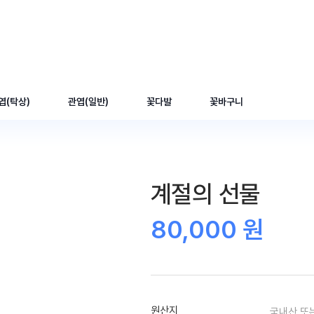
엽(탁상)
관엽(일반)
꽃다발
꽃바구니
계절의 선물
80,000 원
원산지
국내산 또