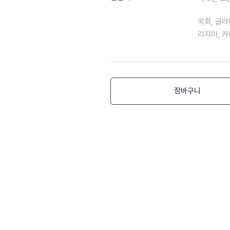
국화, 글라
리지아, 카
장바구니