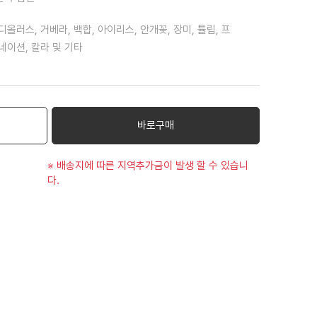
디올러스, 거베라, 백합, 아이리스, 안개꽃, 장미, 튤립, 프
네이션, 칼라 및 기타
바로구매
※ 배송지에 따른 지역추가금이 발생 할 수 있습니
다.